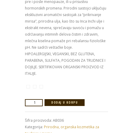
pre i posle menopauze, ili u prisustvu
hormonskih promena. Prirodni sastojci uključuju
ekskluzivni aromatični sastojak za “prikrivanje
mirisa”, prirodna ulja, kao što su Inca Inchi ulje i
ekstrakt nevena, sprečavaju suvoću i pomažu u
održavanju intimnih delova čistim i zdravim,
mlečna kiselina pomaže pri rebalansu fiziološke
pH. Ne sadrži veštačke boje.
HIPOALERGIJSKI, VEGANSKI, BEZ GLUTENA,
PARABENA, SULFATA, POGODAN ZA TRUDNICE I
DOJILJE. SERTIFIKOVAN ORGANSKI PROIZVOD IZ
ITALIJE.
Azeta
DODAJ U KORPU
Bio
organska
Šifra proizvoda:
AB036
kupka
Kategorija:
Prirodna, organska kozmetika za
za