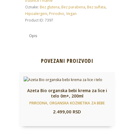
trudnice i mame
intimnu
Oznake:
Bez glutena
,
Bez parabena
,
Bez sulfata
,
regiju
Hipoalergeni
,
Prirodno
,
Vegan
200ml
Product ID:
7397
količina
Opis
POVEZANI PROIZVODI
Azeta Bio organska bebi krema za lice i
telo 0m+, 200ml
PRIRODNA, ORGANSKA KOZMETIKA ZA BEBE
2.499,00
RSD