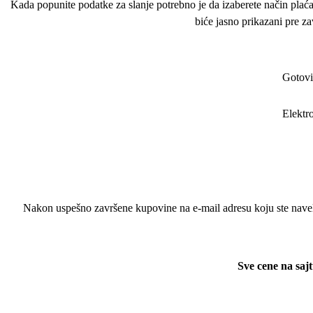
Kada popunite podatke za slanje potrebno je da izaberete način plaća
biće jasno prikazani pre za
Gotovi
Elektr
Nakon uspešno završene kupovine na e-mail adresu koju ste navel
Sve cene na saj