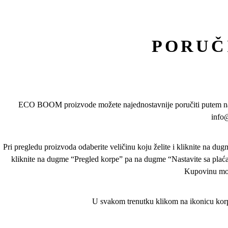
PORUČ
ECO BOOM proizvode možete najednostavnije poručiti putem našeg
info@
Pri pregledu proizvoda odaberite veličinu koju želite i kliknite na du
kliknite na dugme “Pregled korpe” pa na dugme “Nastavite sa plaćan
Kupovinu može
U svakom trenutku klikom na ikonicu korpe