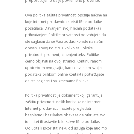
preporučujemo da je povremeno proverite.
Ova politika zaštite privatnosti opisuje načine na
koje internet prodavnica koristi lične podatke
posetilaca. Davanjem svojih ličnih podataka i
prihvatanjem Politike privatnosti potvrđujete da
ste saglasni da se Vaši podaci koriste na način
opisan u ovoj Politici. Ukoliko se Politika
privatnosti promeni, izmenjeni tekst Politike
ćemo objaviti na ovoj stranici. Kontinuiranom
upotrebom ovog sajta, kao i davanjem svojih
podataka prilikom online kontakta potvrđujete
da ste saglasni i sa izmenama Politike.
Politika privatnosti je dokument koji garantuje
zaštitu privatnosti naših korisnika na Internetu.
Internet prodavnicu možete pregledati
besplatno i bez ikakve obaveze da otkrijete svoj
identitet ili ostavite bilo kakve lične podatke.
Odlučite li iskoristiti neku od usluga koje nudimo