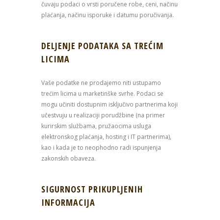
čuvaju podaci o vrsti poručene robe, ceni, načinu
plaćanja, načinu isporuke i datumu poručivanja.
DELJENJE PODATAKA SA TREĆIM
LICIMA
Vaše podatke ne prodajemo niti ustupamo
trećim licima u marketinške svrhe. Podaci se
mogu učiniti dostupnim isključivo partnerima koji
učestvuju u realizaciji porudžbine (na primer
kurirskim službama, pružaocima usluga
elektronskog plaćanja, hosting i IT partnerima),
kao i kada je to neophodno radi ispunjenja
zakonskih obaveza.
SIGURNOST PRIKUPLJENIH
INFORMACIJA