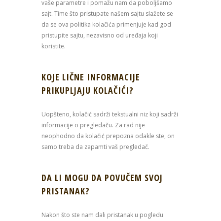
vaše parametre i pomažu nam da poboljšamo
sajt. Time što pristupate našem sajtu slažete se
da se ova politika kolačića primenjuje kad god
pristupite sajtu, nezavisno od uređaja koji
koristite.
KOJE LIČNE INFORMACIJE
PRIKUPLJAJU KOLAČIĆI?
Uopšteno, kolačić sadrži tekstualni niz koji sadrži
informacije o pregledaču. Za rad nije
neophodno da kolačić prepozna odakle ste, on
samo treba da zapamti vaš pregledač.
DA LI MOGU DA POVUČEM SVOJ
PRISTANAK?
Nakon što ste nam dali pristanak u pogledu