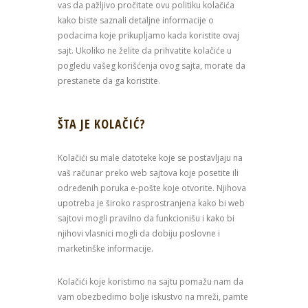
vas da pažljivo pročitate ovu politiku kolačića
kako biste saznali detaljne informacije o
podacima koje prikupljamo kada koristite ovaj
sajt. Ukoliko ne želite da prihvatite kolačiće u
pogledu vašeg korišćenja ovog sajta, morate da
prestanete da ga koristite.
ŠTA JE KOLAČIĆ?
Kolačići su male datoteke koje se postavljaju na
vaš računar preko web sajtova koje posetite ili
određenih poruka e-pošte koje otvorite. Njihova
upotreba je široko rasprostranjena kako bi web
sajtovi mogli pravilno da funkcionišu i kako bi
njihovi vlasnici mogli da dobiju poslovne i
marketinške informacije.
Kolačići koje koristimo na sajtu pomažu nam da
vam obezbedimo bolje iskustvo na mreži, pamte