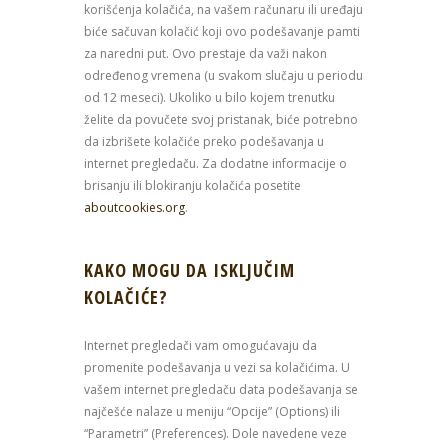
korišćenja kolačića, na vašem računaru ili uređaju
biće sačuvan kolačić koji ovo podešavanje pamti
za naredni put. Ovo prestaje da važi nakon
određenog vremena (u svakom slučaju u periodu
od 12 meseci). Ukoliko u bilo kojem trenutku
želite da povučete svoj pristanak, biće potrebno
da izbrišete kolačiće preko podešavanja u
internet pregledaču. Za dodatne informacije o
brisanju ili blokiranju kolačića posetite
aboutcookies.org
.
KAKO MOGU DA ISKLJUČIM
KOLAČIĆE?
Internet pregledači vam omogućavaju da
promenite podešavanja u vezi sa kolačićima. U
vašem internet pregledaču data podešavanja se
najčešće nalaze u meniju “Opcije” (Options) ili
“Parametri” (Preferences). Dole navedene veze