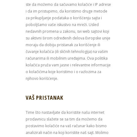
ste da možemo da sačuvamo kolačiće i IP adrese
i da im pristupimo, da koristimo druge metode
za prikupljanje podataka o korišćenju sajta i
poboljšamo vaše iskustvo na mreži. Usled
nedavnih promena u zakonu, svi web sajtovi koji
su aktivni širom određenih delova Evropske unije
moraju da dobiju pristanak za korišćenje ili
čuvanje kolačića (ili sličnih tehnologija) na vašim
računarima ili mobilnim uređajima. Ova politika
kolačića pruža vam jasne i relevantne informacije
o kolačićima koje koristimo i o razlozima za
njihovo korišćenje.
VAŠ PRISTANAK
Time što nastavljate da koristite našu internet
prodavnicu slažete se sa tim da možemo da
postavimo kolačiće na vaš računar kako bismo
analizirali način na koji koristite naš sajt. Molimo