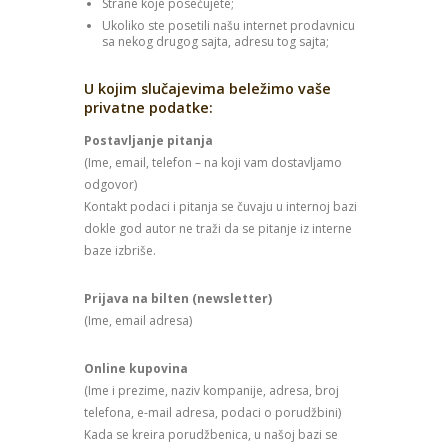
Strane koje posećujete;
Ukoliko ste posetili našu internet prodavnicu
sa nekog drugog sajta, adresu tog sajta;
U kojim slučajevima beležimo vaše
privatne podatke:
Postavljanje pitanja
(Ime, email, telefon – na koji vam dostavljamo
odgovor)
Kontakt podaci i pitanja se čuvaju u internoj bazi
dokle god autor ne traži da se pitanje iz interne
baze izbriše.
Prijava na bilten (newsletter)
(Ime, email adresa)
Online kupovina
(Ime i prezime, naziv kompanije, adresa, broj
telefona, e-mail adresa, podaci o porudžbini)
Kada se kreira porudžbenica, u našoj bazi se