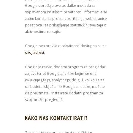
Google obrađuje ove podatke u skladu sa
sopstvenom Politikom privatnosti. Informacije se
zatim koriste za procenu korišćenja web stranice
posetioca i za prikupljanje statističkih izveštaja o
aktivnostima na sajtu.
Google-ova pravila o privatnosti dostupna su na
ovoj adresi
.
Google je razvio dodatni program za pregledač
za JavaScript Google analitike kojim se ona
isključuje (ga.js, analytics.js, dc.js). Ukoliko želite
da budete isključeni iz Google analitike, možete
da preuzmete i instalirate dodatni program za
svoj mrežni pregledač.
KAKO NAS KONTAKTIRATI?
Za ostvarivanje prava u vezi sa zaštitom