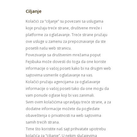
Ciljanje
Kolačići za “ciljanje” su povezani sa uslugama
koje pružaju treće strane, društvene mreže i
platforme za oglašavanje. Treće strane pružaju
ove usluge u zamenu za prepoznavanje da ste
posetili našu web stranicu.
Povezivanje sa društvenim mrežama poput
Fejsbuka može dovesti do toga da one koriste
informacije o vašoj poseti kako bi na drugim web
sajtovima usmerile oglašavanje na vas.
Kolačići pružaju agencijama za oglašavanje
informacije o vašoj poseti tako da one mogu da
vam ponude oglase koji bi vas zanimali.
Svim ovim kolačićima upravljaju treće strane, a za
dodatne informacije možete da pogledate
obaveštenja o privatnosti na web sajtovima
samih trećih strana.
Time što koristite naš sajt prihvatate upotrebu
kolačića za “ciljanje”. U nekim slučajevima