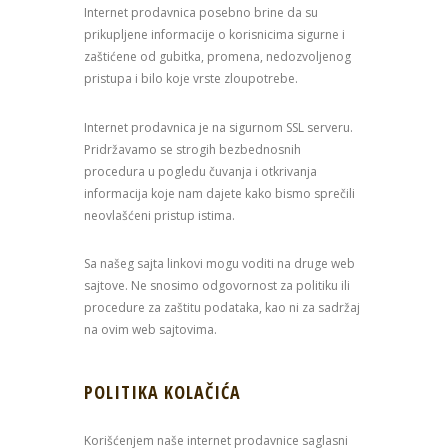
Internet prodavnica posebno brine da su
prikupljene informacije o korisnicima sigurne i
zaštićene od gubitka, promena, nedozvoljenog
pristupa i bilo koje vrste zloupotrebe.
Internet prodavnica je na sigurnom SSL serveru.
Pridržavamo se strogih bezbednosnih
procedura u pogledu čuvanja i otkrivanja
informacija koje nam dajete kako bismo sprečili
neovlašćeni pristup istima.
Sa našeg sajta linkovi mogu voditi na druge web
sajtove. Ne snosimo odgovornost za politiku ili
procedure za zaštitu podataka, kao ni za sadržaj
na ovim web sajtovima.
POLITIKA KOLAČIĆA
Korišćenjem naše internet prodavnice saglasni