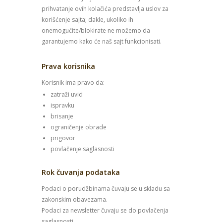
prihvatanje ovih kolačića predstavlja uslov za
korišćenje sajta; dakle, ukoliko ih
onemogućite/blokirate ne možemo da
garantujemo kako će naš sajt funkcionisati.
Prava korisnika
Korisnik ima pravo da:
zatraži uvid
ispravku
brisanje
ograničenje obrade
prigovor
povlačenje saglasnosti
Rok čuvanja podataka
Podaci o porudžbinama čuvaju se u skladu sa
zakonskim obavezama.
Podaci za newsletter čuvaju se do povlačenja
saglasnosti.