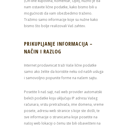
(On-line kupovina, Komentar, Upit), nužno je da
nam ostavite lične podatke, kako bismo bili u
mogućnosti da vam obezbedimo traženo.
Tražimo samo informacije koje su nužne kako
bismo što bolje realizovali Vaš zahtev.
PRIKUPLJANJE INFORMACIJA –
NAČIN I RAZLOG
Internet prodavnicat traži Vaše lične podatke
samo ako želite da koristite neku od naših usluga
i samovoljno popunite forme na našem sajtu.
Posetite li naš sajt, naš web provider automatski
beleži podatke koju uključuju IP adresu Vašeg
računara, vrstu pretraživača, ime domena, vreme
posete, adresu web stranice s koje ste došli, te
sve informacije o stranicama koje posetite na
našoj web lokaciji o čemu ste bili obavešteni na