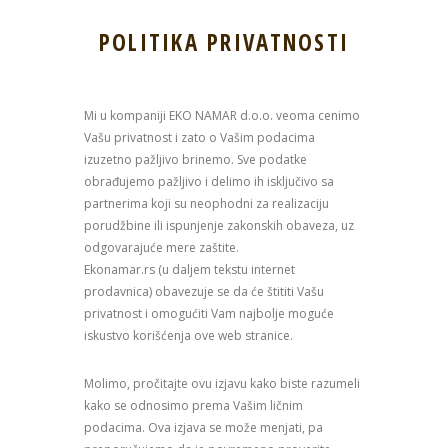
POLITIKA PRIVATNOSTI
Mi u kompaniji EKO NAMAR d.o.o. veoma cenimo
Vašu privatnost i zato o Vašim podacima
izuzetno pažljivo brinemo. Sve podatke
obrađujemo pažljivo i delimo ih isključivo sa
partnerima koji su neophodni za realizaciju
porudžbine ili ispunjenje zakonskih obaveza, uz
odgovarajuće mere zaštite.
Ekonamar.rs (u daljem tekstu internet
prodavnica) obavezuje se da će štititi Vašu
privatnost i omogućiti Vam najbolje moguće
iskustvo korišćenja ove web stranice.
Molimo, pročitajte ovu izjavu kako biste razumeli
kako se odnosimo prema Vašim ličnim
podacima. Ova izjava se može menjati, pa