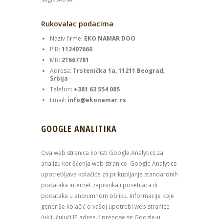
Rukovalac podacima
Naziv firme:
EKO NAMAR DOO
PIB:
112407660
MB:
21667781
Adresa:
Trstenička 1a, 11211 Beograd,
Srbija
Telefon:
+381 63 554 085
Email:
info@ekonamar.rs
GOOGLE ANALITIKA
Ova web stranica koristi Google Analytics za
analizu korišćenja web stranice. Google Analytics
upotrebljava kolačiće za prikupljanje standardnih
podataka internet zapisnika i posetilaca ili
podataka u anonimnom obliku. Informacije koje
generiše kolačić o vašoj upotrebi web stranice
(uključujući IP adresu) prenose se Google-u.