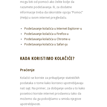
mogu biti od pomoći ako želite bolje da
razumete podešavanja. Ili, za dodatne
informacije treba da iskoristite opciju “Pomoć”
(Help) u svom internet pregledaču.
Podešavanje kolačića u Internet Explorer-u
Podešavanje kolačića u Firefox-u
Podešavanja kolačića u Chrome-u
Podešavanja kolačića u Safari-ju
KADA KORISTIMO KOLAČIĆE?
Praćenje
Kolačići se koriste za prikupljanje statističkih
podataka o tome kako korisnici upotrebljavaju
naš sajt. Na primer, za dobijanje uvida u to kako
posetioci koriste internet prodavnicu tako da
možemo da ga poboljšamo u smislu njegove
upotrebljivosti.