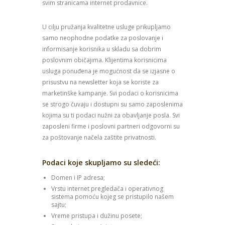
svim stranicama internet prodavnice.
U cilju pružanja kvalitetne usluge prikupljamo
samo neophodne podatke za poslovanje i
informisanje korisnika u skladu sa dobrim
poslovnim običajima. Klijentima korisnicima
usluga ponuđena je mogućnost da se izjasne o
prisustvu na newsletter koja se koriste za
marketinške kampanje. Svi podaci o korisnicima
se strogo čuvaju i dostupni su samo zaposlenima
kojima su ti podaci nužni za obavljanje posla. Svi
zaposleni firme i poslovni partneri odgovorni su
za poštovanje načela zaštite privatnosti.
Podaci koje skupljamo su sledeći:
Domen i IP adresa;
Vrstu internet pregledača i operativnog
sistema pomoću kojeg se pristupilo našem
sajtu;
Vreme pristupa i dužinu posete;