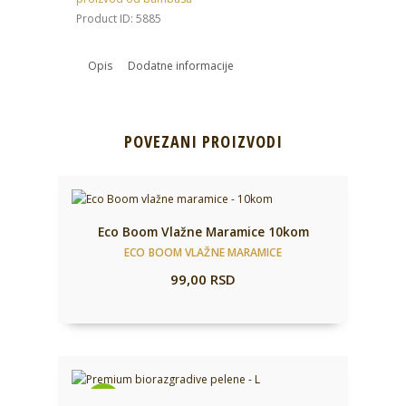
bebe
Product ID:
5885
veličina
M
(6-
Opis
Dodatne informacije
10
kg)
68
POVEZANI PROIZVODI
kom
količina
Eco Boom Vlažne Maramice 10kom
ECO BOOM VLAŽNE MARAMICE
99,00
RSD
-15%