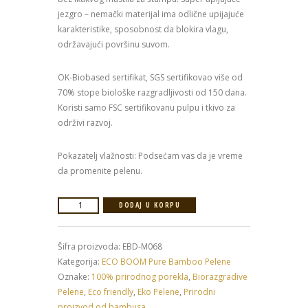
jezgro – nemački materijal ima odlične upijajuće
karakteristike, sposobnost da blokira vlagu,
održavajući površinu suvom.
OK-Biobased sertifikat, SGS sertifikovao više od
70% stope biološke razgradljivosti od 150 dana.
Koristi samo FSC sertifikovanu pulpu i tkivo za
održivi razvoj.
Pokazatelj vlažnosti: Podsećam vas da je vreme
da promenite pelenu.
ECO
DODAJ U KORPU
BOOM
PURE
Šifra proizvoda:
EBD-M068
premium
Kategorija:
ECO BOOM Pure Bamboo Pelene
biorazgradive
Oznake:
100% prirodnog porekla
,
Biorazgradive
pelene
Pelene
,
Eco friendly
,
Eko Pelene
,
Prirodni
za
proizvod od bambusa