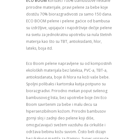
ECO BOOM
koristeći 100% bambusove netkane
prirodne materijale, pravi pelene za bebe koje
dostižu 70% biorazgradivosti za samo 150 dana.
ECO BOOM pelene i pelene gaćice od bambusa
su izdržljive, upijajuće i najodrživije dečije pelene
na svetu za jednokratnu upotrebu sa nula štetnih
materija kao što su TBT, antioksidanti, hlor,
lateks, boja itd.
Eco Boom pelene napravljene su od kompostnih
ekoloških materijala bez lateksa, PVC-a, TBT-a,
antioksidanata, boje ili hlora na koži vaše bebe.
Spoljni polibaks i kartonska kutija potpuno su
biorazgradivi. Prirodno mekan poput svilenog
bambusovog lista, bez upotrebe boje čini Eco
Boom savršenim za bebe i malu decu sa
hipersenzibilnom kožom. Prirodni bambusov
gornji sloj i zadnji deo pelene koji diše,
omogućavajući svežem vazduhu da cirkuliše i
održava bebinu kožu suvom. Čisto beli dizajn
bez ikakvog mastila za štampu. Super upijajuće