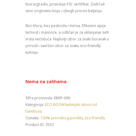
biorazgradiv, poseduje FSC sertifikat. Zadržali
smo originalnu boju i izbegli proces beljenja.
Bez hlora, bez pesticida i mirisa. Efikasno upija
tečnost i masnoće, a odličan je za uklanjanje svih
vrsta nečistoća. Najbolji izbor za svaki boravak u
prirodi i savršen izbor za svaku eco-friendly
kuhinju.
Nema na zalihama
Šifra proizvoda:
EBKP-090
Kategorija:
ECO BOOM kuhinjski ubrus od
bambusa
Oznake:
100% prirodnog porekla
,
Eco friendly
Product ID:
3552